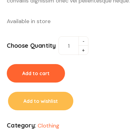
rating
convallis dignissim onec vel pellentesque neque.
Available in store
Choose Quantity
Add to cart
Add to wishlist
Category:
Clothing