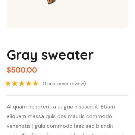
Gray sweater
$
500.00
(
1
customer review)
Rated
5.00
out of 5
Aliquam hendrerit a augue insuscipit. Etiam
based on
aliquam massa quis des mauris commodo
1
customer
venenatis ligula commodo leez sed blandit